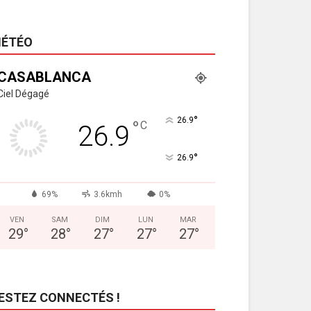
ÉTÉO
CASABLANCA
Ciel Dégagé
°
26.9
°
C
26.9
°
26.9
69%
3.6kmh
0%
VEN
SAM
DIM
LUN
MAR
29
°
28
°
27
°
27
°
27
°
ESTEZ CONNECTÉS !