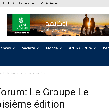
Publicité
Recrutement
Contactez-nous
nances
Société
Monde
Art & Culture
Peo
Le Matin lance la troisième édition
orum: Le Groupe Le
oisième édition