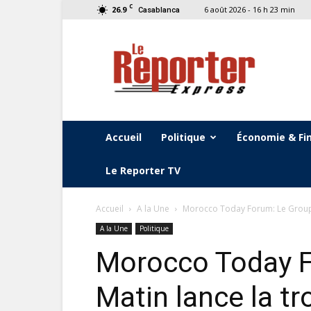
C
26.9
6 août 2026 - 16 h 23 min
Casablanca
Le
Reporter
Express
Accueil
Politique
Économie & Fi
Le Reporter TV
Accueil
A la Une
Morocco Today Forum: Le Groupe 
A la Une
Politique
Morocco Today F
Matin lance la tr