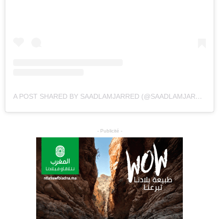
A POST SHARED BY SAADLAMJARRED (@SAADLAMJARRED1)
- Publicité -