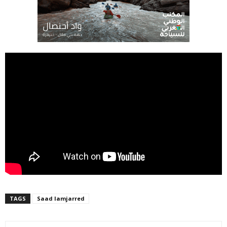
TAGS
Saad lamjarred