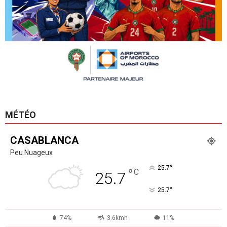
MÉTÉO
CASABLANCA
Peu Nuageux
°
25.7
°
C
25.7
°
25.7
74%
3.6kmh
11%