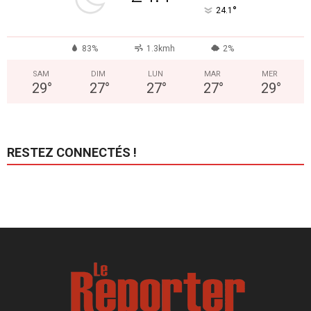
°
24.1
83%
1.3kmh
2%
SAM
DIM
LUN
MAR
MER
29
°
27
°
27
°
27
°
29
°
RESTEZ CONNECTÉS !