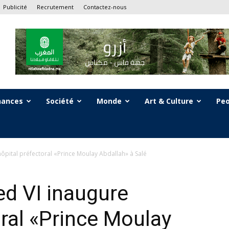
Publicité
Recrutement
Contactez-nous
nances
Société
Monde
Art & Culture
Peo
ôpital préfectoral «Prince Moulay Abdallah» à Salé
d VI inaugure
oral «Prince Moulay