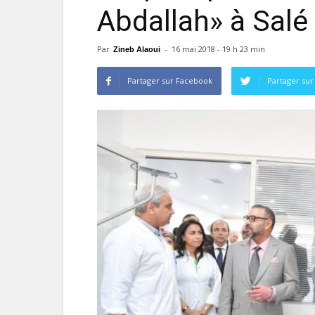
Abdallah» à Salé
Par
-
16 mai 2018 - 19 h 23 min
Zineb Alaoui
Partager sur Facebook
Partager sur