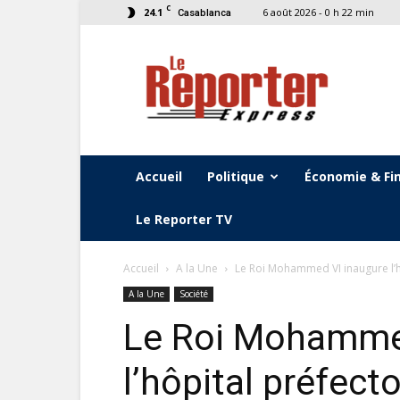
C
24.1
6 août 2026 - 0 h 22 min
Casablanca
Le
Reporter
Express
Accueil
Politique
Économie & Fi
Le Reporter TV
Accueil
A la Une
Le Roi Mohammed VI inaugure l’h
A la Une
Société
Le Roi Mohamme
l’hôpital préfect