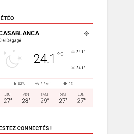
ÉTÉO
CASABLANCA
Ciel Dégagé
°
24.1
°
C
24.1
°
24.1
83%
2.2kmh
0%
JEU
VEN
SAM
DIM
LUN
27
°
28
°
29
°
27
°
27
°
ESTEZ CONNECTÉS !