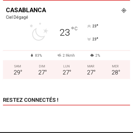
CASABLANCA
Ciel Dégagé
°
23
°
C
23
°
23
83%
2.9kmh
2%
SAM
DIM
LUN
MAR
MER
29
°
27
°
27
°
27
°
28
°
RESTEZ CONNECTÉS !