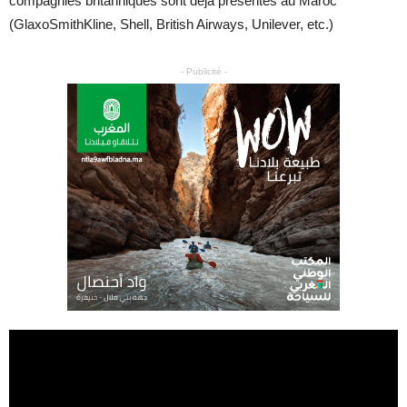
compagnies britanniques sont déjà présentes au Maroc
(GlaxoSmithKline, Shell, British Airways, Unilever, etc.)
- Publicité -