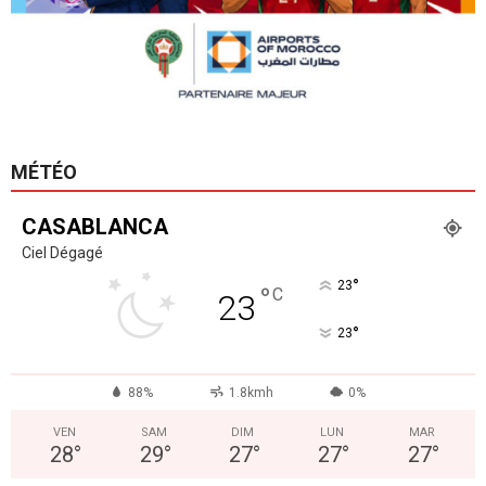
MÉTÉO
CASABLANCA
Ciel Dégagé
°
23
°
C
23
°
23
88%
1.8kmh
0%
VEN
SAM
DIM
LUN
MAR
28
°
29
°
27
°
27
°
27
°