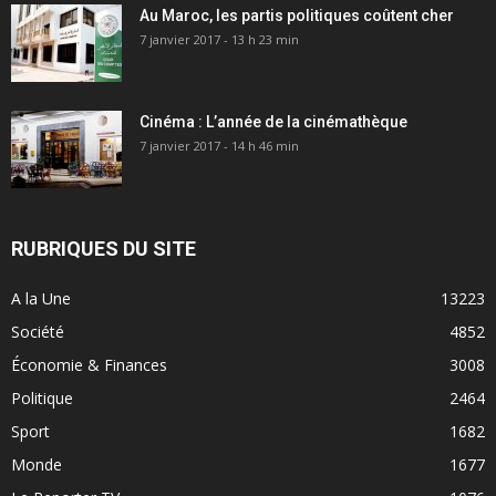
Au Maroc, les partis politiques coûtent cher
7 janvier 2017 - 13 h 23 min
Cinéma : L’année de la cinémathèque
7 janvier 2017 - 14 h 46 min
RUBRIQUES DU SITE
A la Une
13223
Société
4852
Économie & Finances
3008
Politique
2464
Sport
1682
Monde
1677