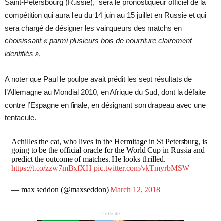
Saint-Pétersbourg (Russie), sera le pronostiqueur officiel de la
compétition qui aura lieu du 14 juin au 15 juillet en Russie et qui
sera chargé de désigner les vainqueurs des matchs en
c
hoisissant « parmi plusieurs bols de nourriture clairement
identifiés »
,
A noter que Paul le poulpe avait prédit les sept résultats de
l’Allemagne au Mondial 2010, en Afrique du Sud, dont la défaite
contre l’Espagne en finale, en désignant son drapeau avec une
tentacule.
Achilles the cat, who lives in the Hermitage in St Petersburg, is
going to be the official oracle for the World Cup in Russia and
predict the outcome of matches. He looks thrilled.
https://t.co/zzw7mBxfXH
pic.twitter.com/vkTmyrbMSW
— max seddon (@maxseddon)
March 12, 2018
- Publicité -