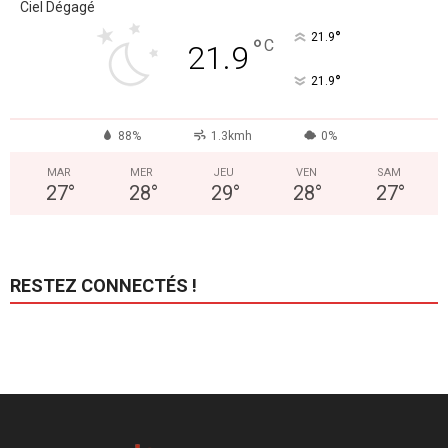
Ciel Dégagé
°
21.9
°
C
21.9
°
21.9
88%
1.3kmh
0%
MAR
MER
JEU
VEN
SAM
27
°
28
°
29
°
28
°
27
°
RESTEZ CONNECTÉS !