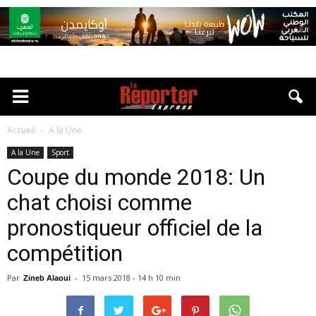
Accueil
A la Une
A la Une
Sport
Coupe du monde 2018: Un
chat choisi comme
pronostiqueur officiel de la
compétition
Par
-
15 mars 2018 - 14 h 10 min
Zineb Alaoui