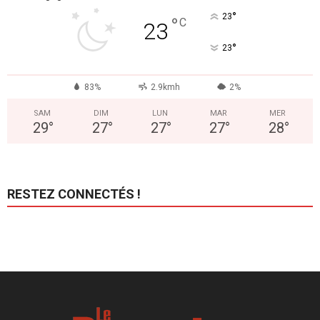
°
23
°
C
23
°
23
83%
2.9kmh
2%
SAM
DIM
LUN
MAR
MER
29
°
27
°
27
°
27
°
28
°
RESTEZ CONNECTÉS !