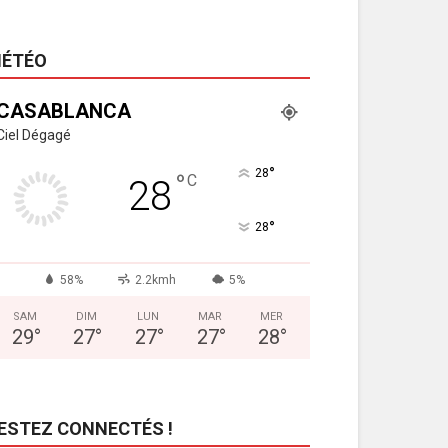
ÉTÉO
CASABLANCA
Ciel Dégagé
°
28
°
C
28
°
28
58%
2.2kmh
5%
SAM
DIM
LUN
MAR
MER
29
°
27
°
27
°
27
°
28
°
ESTEZ CONNECTÉS !