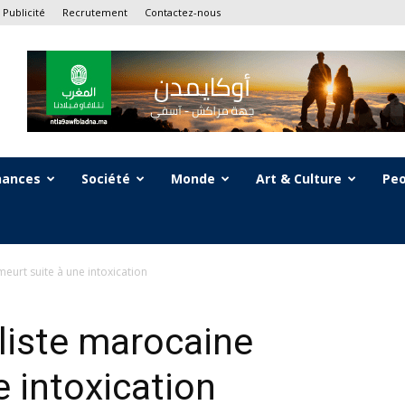
Publicité
Recrutement
Contactez-nous
nances
Société
Monde
Art & Culture
Peo
eurt suite à une intoxication
liste marocaine
e intoxication