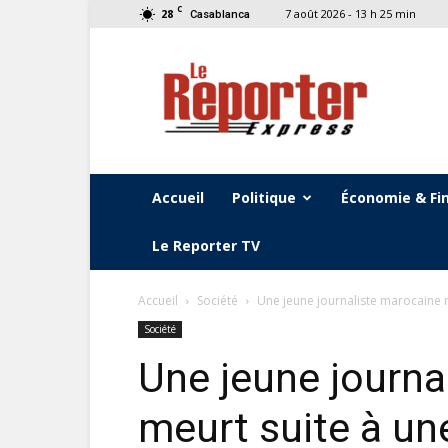
C
28
7 août 2026 - 13 h 25 min
Casablanca
Le
Reporter
Express
Accueil
Politique
Économie & Fi
Le Reporter TV
Accueil
Société
Une jeune journaliste marocaine m
Société
Une jeune journa
meurt suite à un