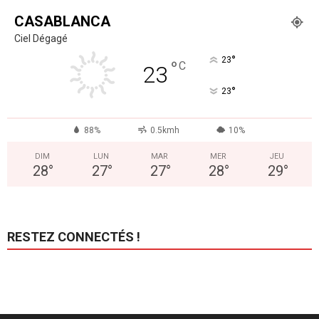
CASABLANCA
Ciel Dégagé
°
23
°
C
23
°
23
88%
0.5kmh
10%
DIM
LUN
MAR
MER
JEU
28
°
27
°
27
°
28
°
29
°
RESTEZ CONNECTÉS !