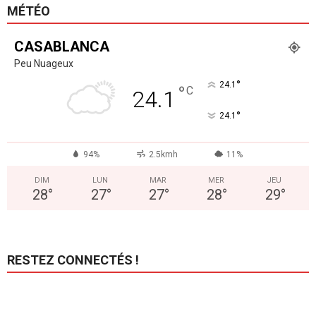
MÉTÉO
CASABLANCA
Peu Nuageux
°
24.1
°
C
24.1
°
24.1
94%
2.5kmh
11%
DIM
LUN
MAR
MER
JEU
28
°
27
°
27
°
28
°
29
°
RESTEZ CONNECTÉS !