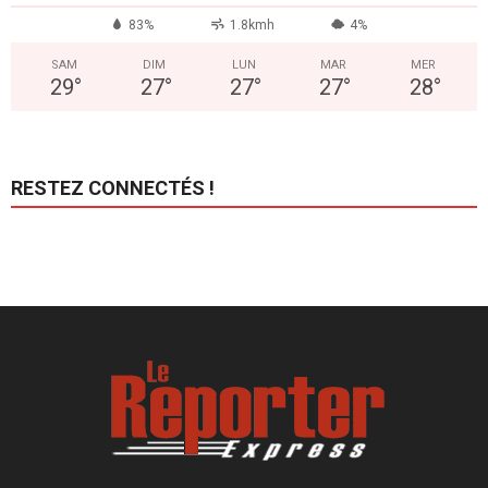
83%
1.8kmh
4%
SAM
DIM
LUN
MAR
MER
29
°
27
°
27
°
27
°
28
°
RESTEZ CONNECTÉS !