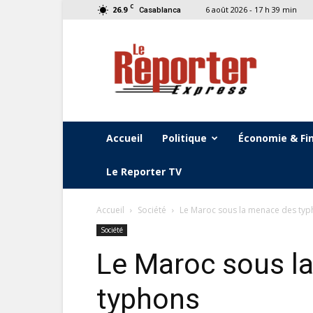
C
26.9
6 août 2026 - 17 h 39 min
Casablanca
Le
Reporter
Express
Accueil
Politique
Économie & Fi
Le Reporter TV
Accueil
Société
Le Maroc sous la menace des ty
Société
Le Maroc sous l
typhons