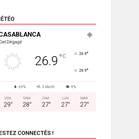
ÉTÉO
CASABLANCA
Ciel Dégagé
°
26.9
°
C
26.9
°
26.9
69%
3.6kmh
0%
VEN
SAM
DIM
LUN
MAR
29
°
28
°
27
°
27
°
27
°
ESTEZ CONNECTÉS !