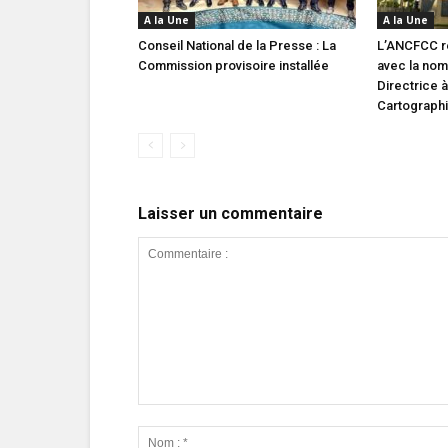
A la Une
A la Une
Conseil National de la Presse : La
L’ANCFCC r
Commission provisoire installée
avec la nom
Directrice à
Cartograph
Laisser un commentaire