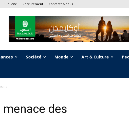
Publicité
Recrutement
Contactez-nous
nances
Société
Monde
Art & Culture
Peo
phons
a menace des