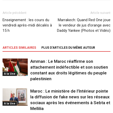
Article précédent
Article suivant
Enseignement : les cours du
Marrakech: Quand Red One joue
vendredi après-midi décalés à
le vendeur de jus d’orange avec
15 h
Daddy Yankee (Photos et Vidéo)
ARTICLES SIMILAIRES
PLUS D'ARTICLES DU MÊME AUTEUR
Amman : Le Maroc réaffirme son
attachement indéfectible et son soutien
constant aux droits légitimes du peuple
A la Une
palestinien
Maroc : Le ministère de l’Intérieur pointe
la diffusion de fake news sur les réseaux
sociaux après les événements à Sebta et
A la Une
Mellilia