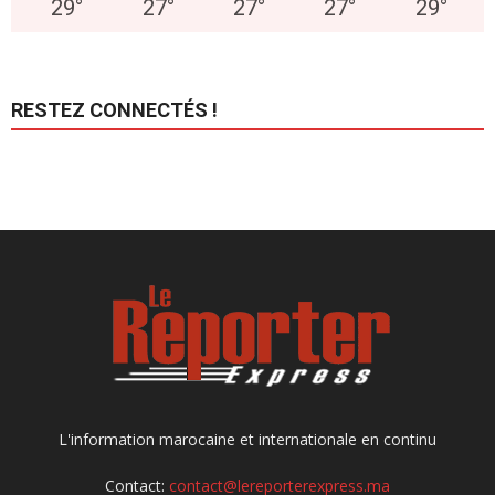
29
°
27
°
27
°
27
°
29
°
RESTEZ CONNECTÉS !
L'information marocaine et internationale en continu
Contact:
contact@lereporterexpress.ma