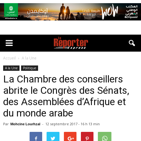
Accueil
A la Une
A la Une
Politique
La Chambre des conseillers
abrite le Congrès des Sénats,
des Assemblées d’Afrique et
du monde arabe
Par
-
12 septembre 2017 - 16 h 13 min
Mohcine Lourhzal