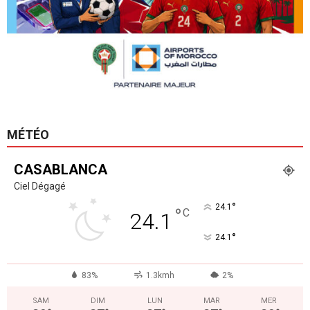
MÉTÉO
CASABLANCA
Ciel Dégagé
°
24.1
°
C
24.1
°
24.1
83%
1.3kmh
2%
SAM
DIM
LUN
MAR
MER