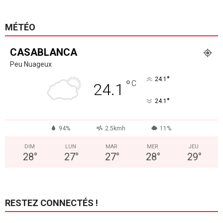
MÉTÉO
CASABLANCA
Peu Nuageux
°
24.1
°
C
24.1
°
24.1
94%
2.5kmh
11%
DIM
LUN
MAR
MER
JEU
28
°
27
°
27
°
28
°
29
°
RESTEZ CONNECTÉS !