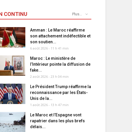
N CONTINU
Plus...
Amman : Le Maroc réaffirme
son attachement indéfectible et
son soutien...
6 août 2026 - 11 h 41 min
Maroc : Le ministère de
l’Intérieur pointe la diffusion de
fake...
2 août 2026 - 23 h 04 min
Le Président Trump réaffirme la
reconnaissance par les États-
Unis de la...
1 août 2026 - 13 h 47 min
Le Maroc et l’Espagne vont
rapatrier dans les plus brefs
délais...