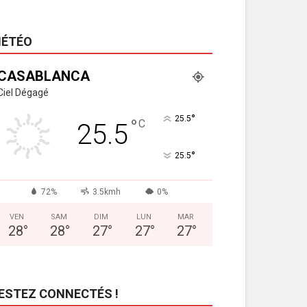
ÉTÉO
CASABLANCA
Ciel Dégagé
°
25.5
°
C
25.5
°
25.5
72%
3.5kmh
0%
VEN
SAM
DIM
LUN
MAR
28
°
28
°
27
°
27
°
27
°
ESTEZ CONNECTÉS !