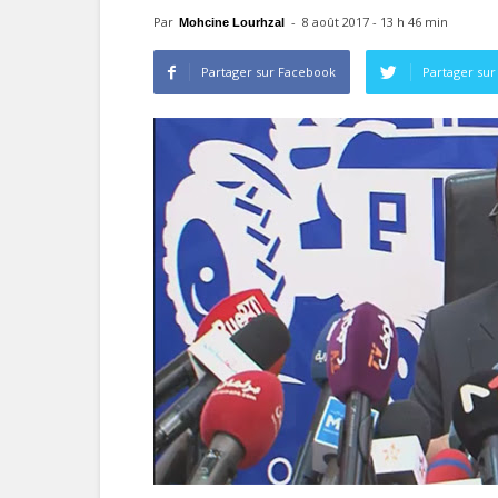
Par
-
8 août 2017 - 13 h 46 min
Mohcine Lourhzal
Partager sur Facebook
Partager sur