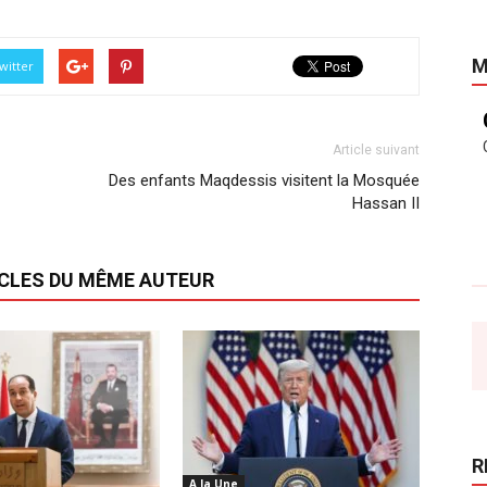
M
witter
Article suivant
Des enfants Maqdessis visitent la Mosquée
Hassan II
ICLES DU MÊME AUTEUR
R
A la Une