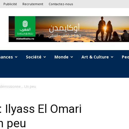
Publicité
Recrutement
Contactez-nous
nances
Société
Monde
Art & Culture
Peo
ri démissionne… Un peu
 Ilyass El Omari
n peu