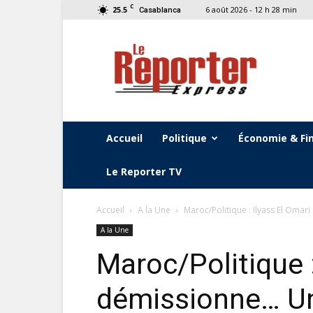
C
25.5
6 août 2026 - 12 h 28 min
Casablanca
Le
Reporter
Express
Accueil
Politique
Économie & Fi
Le Reporter TV
Accueil
A la Une
Maroc/Politique : Ilyass El Oma
A la Une
Maroc/Politique :
démissionne… U