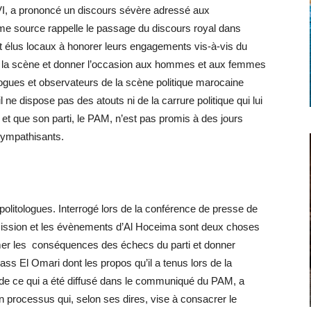
VI, a prononcé un discours sévère adressé aux
me source rappelle le passage du discours royal dans
t élus locaux à honorer leurs engagements vis-à-vis du
r de la scène et donner l’occasion aux hommes et aux femmes
ologues et observateurs de la scène politique marocaine
 ne dispose pas des atouts ni de la carrure politique qui lui
 et que son parti, le PAM, n’est pas promis à des jours
sympathisants.
litologues. Interrogé lors de la conférence de presse de
émission et les évènements d’Al Hoceima sont deux choses
ssumer les conséquences des échecs du parti et donner
yass El Omari dont les propos qu’il a tenus lors de la
 de ce qui a été diffusé dans le communiqué du PAM, a
n processus qui, selon ses dires, vise à consacrer le