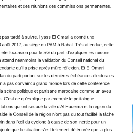
lementaires et des réunions des commissions permanentes.
nt pas tardé à suivre. Ilyass El Omari a donné une
 août 2017, au siège du PAM à Rabat. Très attendue, cette
été l’occasion pour le SG du parti d’expliquer les raisons
n attend néanmoins la validation du Conseil national du
ndante qu’il a prise après mûre réflexion. Et El Omari
ilan du parti portant sur les dernières échéances électorales
i n’a pas convaincu grand monde lors de cette conférence
 la scène politique et partisane marocaine comme un aveu
a. C’est ce qu’explique par exemple le politologue
ations qui ont secoué la ville d’Al Hoceima et la région du
de le Conseil de la région n’ont pas du tout facilité la tâche
ain dans l’œil du cyclone à cause de son inertie pour un
ajoute que la situation s’est tellement détériorée que la plus