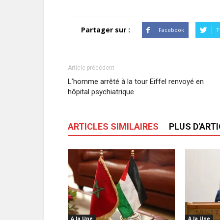
Partager sur :
Facebook
T
Article précédent
L’homme arrêté à la tour Eiffel renvoyé en
hôpital psychiatrique
ARTICLES SIMILAIRES
PLUS D'ART
A la Une
A la Une