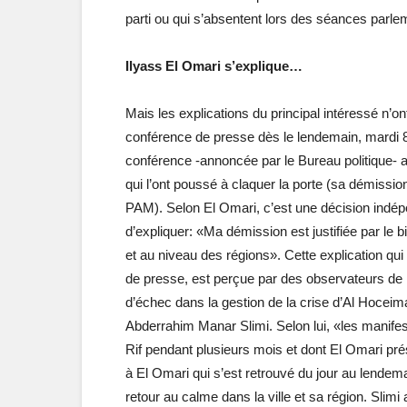
parti ou qui s’absentent lors des séances par
Ilyass El Omari s’explique…
Mais les explications du principal intéressé n’o
conférence de presse dès le lendemain, mardi 8
conférence -annoncée par le Bureau politique- a 
qui l’ont poussé à claquer la porte (sa démissio
PAM). Selon El Omari, c’est une décision indépe
d’expliquer: «Ma démission est justifiée par le b
et au niveau des régions». Cette explication qu
de presse, est perçue par des observateurs de
d’échec dans la gestion de la crise d’Al Hoceim
Abderrahim Manar Slimi. Selon lui, «les manifest
Rif pendant plusieurs mois et dont El Omari prési
à El Omari qui s’est retrouvé du jour au lendem
retour au calme dans la ville et sa région. Slimi 