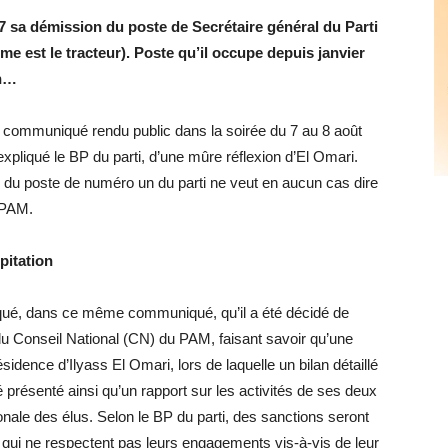
017 sa démission du poste
de Secrétaire général du Parti
e est le tracteur). Poste qu’il occupe depuis janvier
on…
n communiqué rendu public dans la soirée du 7 au 8 août
expliqué le BP du parti, d’une mûre réflexion d’El Omari.
 du poste de numéro un du parti ne veut en aucun cas dire
u PAM.
pitation
diqué, dans ce même communiqué, qu’il a été décidé de
du Conseil National (CN) du PAM, faisant savoir qu’une
sidence d’Ilyass El Omari, lors de laquelle un bilan détaillé
é présenté ainsi qu’un rapport sur les activités de ses deux
nale des élus. Selon le BP du parti, des sanctions seront
qui ne respectent pas leurs engagements vis-à-vis de leur