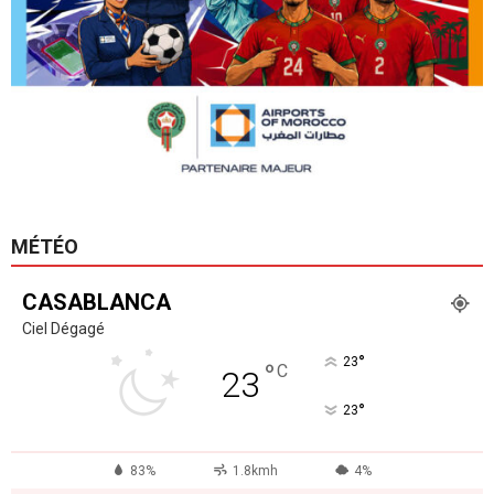
MÉTÉO
CASABLANCA
Ciel Dégagé
°
23
°
C
23
°
23
83%
1.8kmh
4%