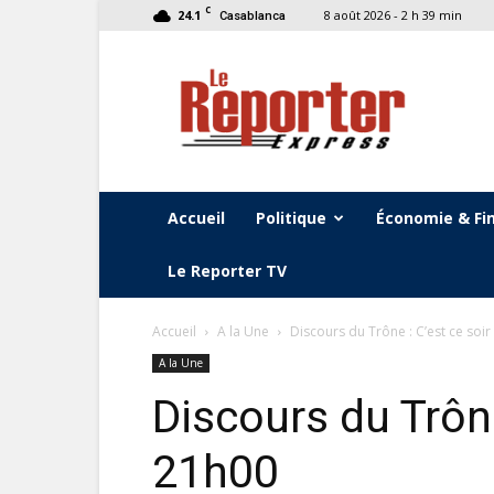
C
24.1
8 août 2026 - 2 h 39 min
Casablanca
Le
Reporter
Express
Accueil
Politique
Économie & Fi
Le Reporter TV
Accueil
A la Une
Discours du Trône : C’est ce soi
A la Une
Discours du Trône
21h00