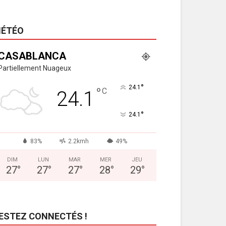
ÉTÉO
CASABLANCA
Partiellement Nuageux
°
24.1
°
C
24.1
°
24.1
83%
2.2kmh
49%
DIM
LUN
MAR
MER
JEU
27
°
27
°
27
°
28
°
29
°
ESTEZ CONNECTÉS !