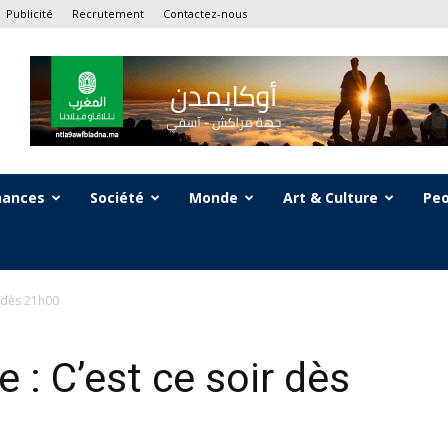
Publicité
Recrutement
Contactez-nous
nances
Société
Monde
Art & Culture
Peo
r dès 21h00
 : C’est ce soir dès