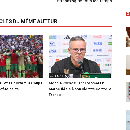
streaming de tous les temps
E
ICLES DU MÊME AUTEUR
A la Une
 l’Atlas quittent la Coupe
Mondial-2026: Ouahbi promet un
 tête haute
Maroc fidèle à son identité contre la
France