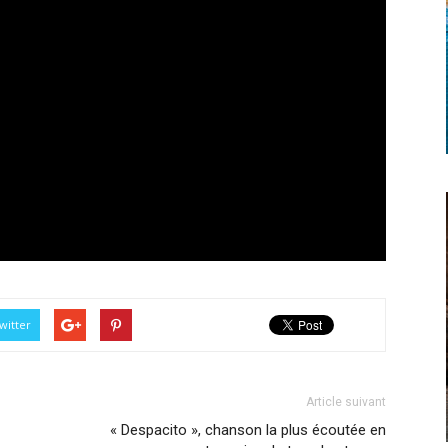
witter
Article suivant
« Despacito », chanson la plus écoutée en