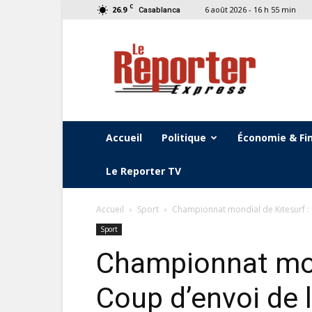
C
26.9
6 août 2026 - 16 h 55 min
Casablanca
Le
Reporter
Express
Accueil
Politique
Économie & Fi
Le Reporter TV
Accueil
Sport
Championnat mondial de Kitesurf : 
Sport
Championnat mond
Coup d’envoi de 