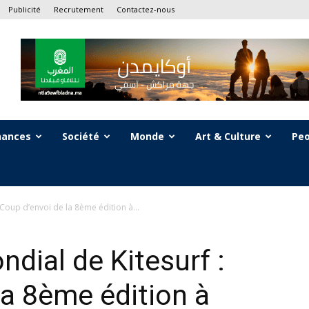
Publicité
Recrutement
Contactez-nous
nances
Société
Monde
Art & Culture
Peo
Coup d’envoi de la 8ème édition à...
ial de Kitesurf :
la 8ème édition à