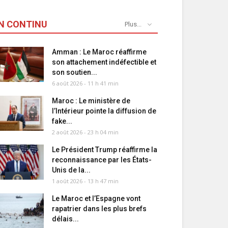
N CONTINU
Plus...
Amman : Le Maroc réaffirme
son attachement indéfectible et
son soutien...
6 août 2026 - 11 h 41 min
Maroc : Le ministère de
l’Intérieur pointe la diffusion de
fake...
2 août 2026 - 23 h 04 min
Le Président Trump réaffirme la
reconnaissance par les États-
Unis de la...
1 août 2026 - 13 h 47 min
Le Maroc et l’Espagne vont
rapatrier dans les plus brefs
délais...