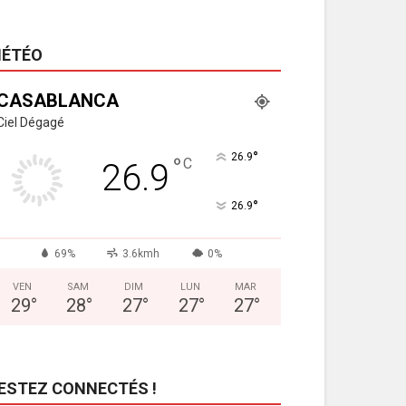
ÉTÉO
CASABLANCA
Ciel Dégagé
°
26.9
°
C
26.9
°
26.9
69%
3.6kmh
0%
VEN
SAM
DIM
LUN
MAR
29
°
28
°
27
°
27
°
27
°
ESTEZ CONNECTÉS !