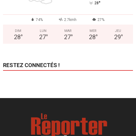
°
28
74%
2.7kmh
27%
DIM
LUN
MAR
MER
JEU
28
°
27
°
27
°
28
°
29
°
RESTEZ CONNECTÉS !