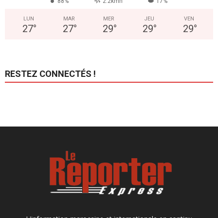
88%
2.2kmh
17%
LUN
MAR
MER
JEU
VEN
27
°
27
°
29
°
29
°
29
°
RESTEZ CONNECTÉS !