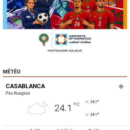
MÉTÉO
CASABLANCA
Peu Nuageux
°
24.1
°
C
24.1
°
24.1