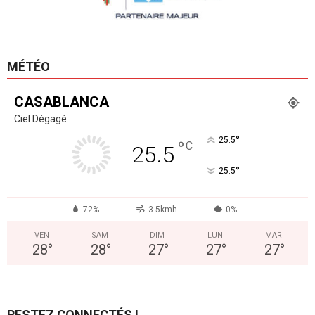
MÉTÉO
CASABLANCA
Ciel Dégagé
°
25.5
°
C
25.5
°
25.5
72%
3.5kmh
0%
VEN
SAM
DIM
LUN
MAR
28
°
28
°
27
°
27
°
27
°
RESTEZ CONNECTÉS !