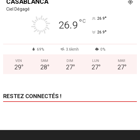
CASABLANCA
Ciel Dégagé
°
26.9
°
C
26.9
°
26.9
69%
3.6kmh
0%
VEN
SAM
DIM
LUN
MAR
29
°
28
°
27
°
27
°
27
°
RESTEZ CONNECTÉS !