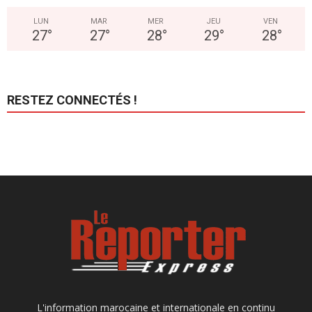
LUN
MAR
MER
JEU
VEN
27
°
27
°
28
°
29
°
28
°
RESTEZ CONNECTÉS !
L'information marocaine et internationale en continu