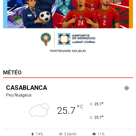
MÉTÉO
CASABLANCA
Peu Nuageux
°
25.7
°
C
25.7
°
25.7
74%
3.6kmh
11%