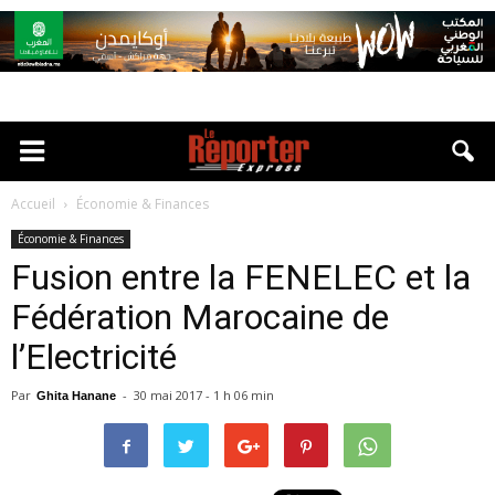
Accueil
Économie & Finances
Économie & Finances
Fusion entre la FENELEC et la
Fédération Marocaine de
l’Electricité
Par
-
30 mai 2017 - 1 h 06 min
Ghita Hanane