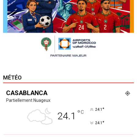
MÉTÉO
CASABLANCA
Partiellement Nuageux
°
24.1
°
C
24.1
°
24.1