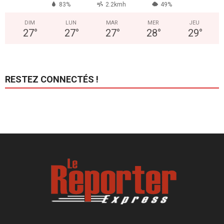
83%
2.2kmh
49%
DIM
LUN
MAR
MER
JEU
27
°
27
°
27
°
28
°
29
°
RESTEZ CONNECTÉS !