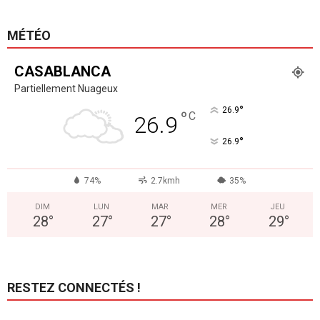
MÉTÉO
CASABLANCA
Partiellement Nuageux
°
26.9
°
C
26.9
°
26.9
74%
2.7kmh
35%
DIM
LUN
MAR
MER
JEU
28
°
27
°
27
°
28
°
29
°
RESTEZ CONNECTÉS !