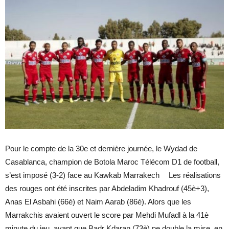
Pour le compte de la 30e et dernière journée, le Wydad de
Casablanca, champion de Botola Maroc Télécom D1 de football,
s’est imposé (3-2) face au Kawkab Marrakech Les réalisations
des rouges ont été inscrites par Abdeladim Khadrouf (45è+3),
Anas El Asbahi (66è) et Naim Aarab (86è). Alors que les
Marrakchis avaient ouvert le score par Mehdi Mufadl à la 41è
minute du jeu, avant que Badr Kdaran (73è) ne double la mise, en