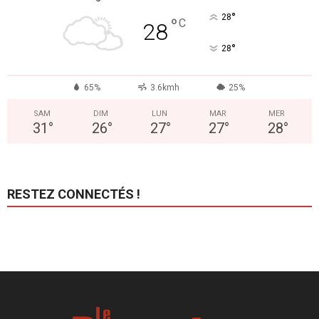
°
28
°
C
28
°
28
65%
3.6kmh
25%
SAM
DIM
LUN
MAR
MER
31
°
26
°
27
°
27
°
28
°
RESTEZ CONNECTÉS !