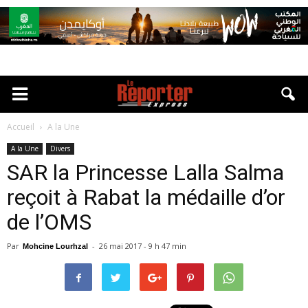
Accueil
A la Une
A la Une
Divers
SAR la Princesse Lalla Salma
reçoit à Rabat la médaille d’or
de l’OMS
Par
-
26 mai 2017 - 9 h 47 min
Mohcine Lourhzal