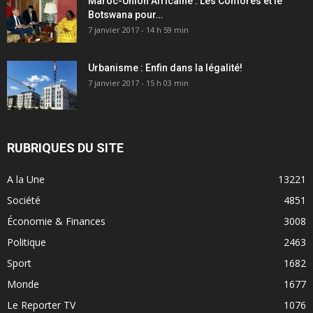
Maroc-Union Africaine : Les Comores et le
Botswana pour…
7 janvier 2017 - 14 h 59 min
Urbanisme : Enfin dans la légalité!
7 janvier 2017 - 15 h 03 min
RUBRIQUES DU SITE
A la Une
13221
Société
4851
Économie & Finances
3008
Politique
2463
Sport
1682
Monde
1677
Le Reporter TV
1076