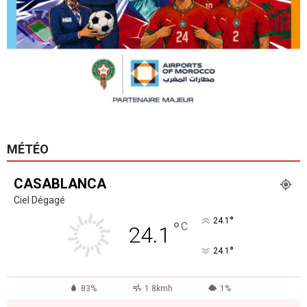
MÉTÉO
CASABLANCA
Ciel Dégagé
°
24.1
°
C
24.1
°
24.1
83%
1.8kmh
1%