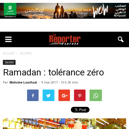
Accueil
Société
Société
Ramadan : tolérance zéro
Par
-
9 mai 2017 - 15 h 30 min
Mohcine Lourhzal