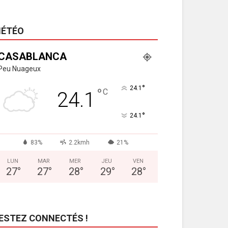
ÉTÉO
CASABLANCA
Peu Nuageux
°
24.1
°
C
24.1
°
24.1
83%
2.2kmh
21%
LUN
MAR
MER
JEU
VEN
27
°
27
°
28
°
29
°
28
°
ESTEZ CONNECTÉS !