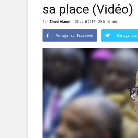
sa place (Vidéo)
Par
-
23 avril 2017 - 20 h 16 min
Zineb Alaoui
Partager sur Facebook
Partager sur