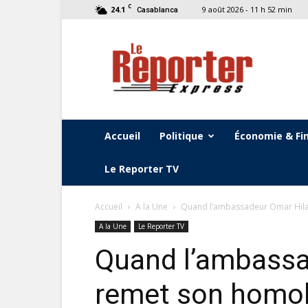
C
24.1
9 août 2026 - 11 h 52 min
Casablanca
Le
Reporter
Express
Accueil
Politique
Économie & Fi
Le Reporter TV
Accueil
A la Une
Quand l’ambassadeur Omar Hilal
A la Une
Le Reporter TV
Quand l’ambassa
remet son homol