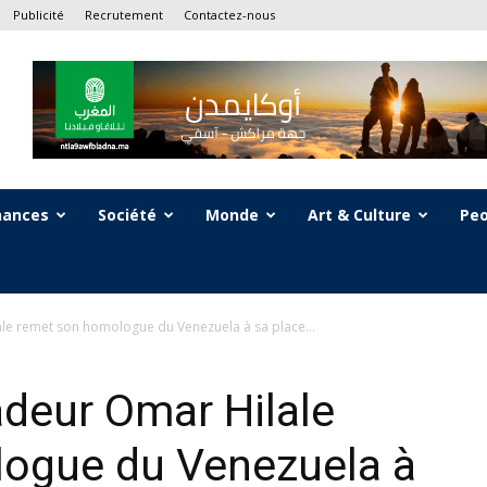
Publicité
Recrutement
Contactez-nous
nances
Société
Monde
Art & Culture
Peo
e remet son homologue du Venezuela à sa place...
deur Omar Hilale
ogue du Venezuela à