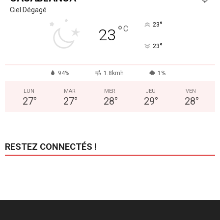
Ciel Dégagé
°
23
°
C
23
°
23
94%
1.8kmh
1%
LUN
MAR
MER
JEU
VEN
27
°
27
°
28
°
29
°
28
°
RESTEZ CONNECTÉS !