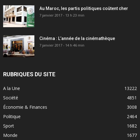
Au Maroc, les partis politiques coûtent cher
7 janvier 2017 - 13 h 23 min
Cinéma : L’année de la cinémathèque
7 janvier 2017 - 14 h 46 min
RUBRIQUES DU SITE
A la Une
13222
Société
4851
Économie & Finances
3008
Politique
2464
Sport
1682
Monde
1677