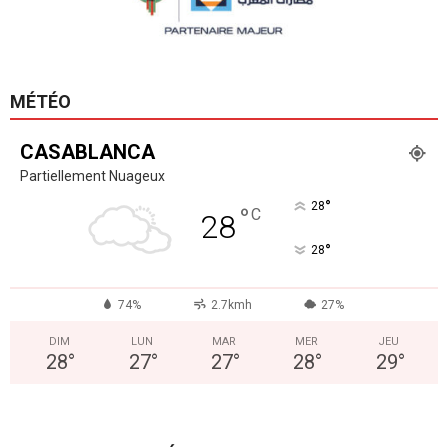
MÉTÉO
CASABLANCA
Partiellement Nuageux
°
28
°
C
28
°
28
74%
2.7kmh
27%
DIM
LUN
MAR
MER
JEU
28
°
27
°
27
°
28
°
29
°