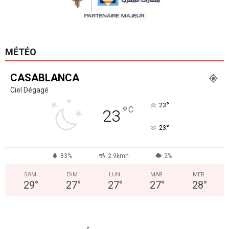
MÉTÉO
CASABLANCA
Ciel Dégagé
°
23
°
C
23
°
23
83%
2.9kmh
2%
SAM
DIM
LUN
MAR
MER
29
°
27
°
27
°
27
°
28
°