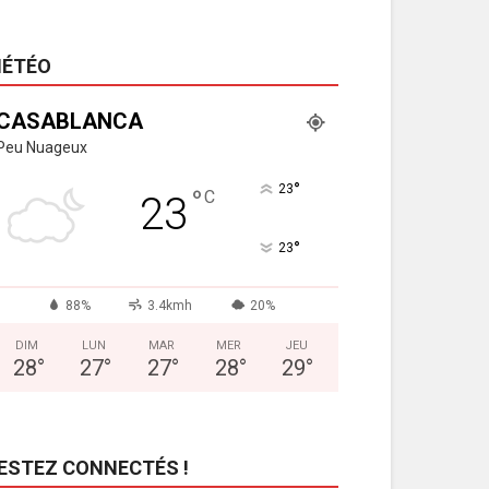
ÉTÉO
CASABLANCA
Peu Nuageux
°
23
°
C
23
°
23
88%
3.4kmh
20%
DIM
LUN
MAR
MER
JEU
28
°
27
°
27
°
28
°
29
°
ESTEZ CONNECTÉS !