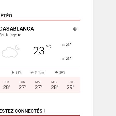
ÉTÉO
CASABLANCA
Peu Nuageux
°
23
°
C
23
°
23
88%
3.4kmh
20%
DIM
LUN
MAR
MER
JEU
28
°
27
°
27
°
28
°
29
°
ESTEZ CONNECTÉS !