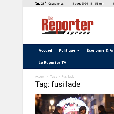
C
23
8 août 2026 - 5 h 55 min
Casablanca
Le
Reporter
Express
Accueil
Politique
Économie & Fi
Le Reporter TV
Accueil
Tags
Fusillade
Tag: fusillade