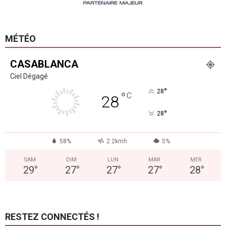
MÉTÉO
CASABLANCA
Ciel Dégagé
°
28
°
C
28
°
28
58%
2.2kmh
5%
SAM
DIM
LUN
MAR
MER
29
°
27
°
27
°
27
°
28
°
RESTEZ CONNECTÉS !