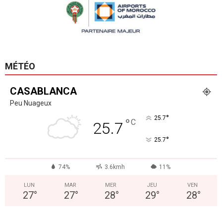
MÉTÉO
CASABLANCA
Peu Nuageux
°
25.7
°
C
25.7
°
25.7
74%
3.6kmh
11%
LUN
MAR
MER
JEU
VEN
27
°
27
°
28
°
29
°
28
°