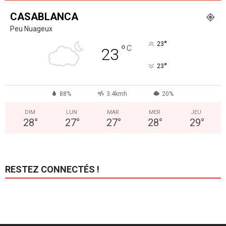
CASABLANCA
Peu Nuageux
°
23
°
C
23
°
23
88%
3.4kmh
20%
DIM
LUN
MAR
MER
JEU
28
°
27
°
27
°
28
°
29
°
RESTEZ CONNECTÉS !