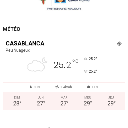
MÉTÉO
CASABLANCA
Peu Nuageux
°
25.2
°
C
25.2
°
25.2
83%
1.4kmh
11%
DIM
LUN
MAR
MER
JEU
28
°
27
°
27
°
29
°
29
°