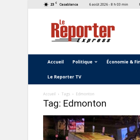
C
23
6 août 2026 - 8 h 03 min
Casablanca
Le
Reporter
Express
Accueil
Politique
Économie & Fi
Le Reporter TV
Accueil
Tags
Edmonton
Tag: Edmonton