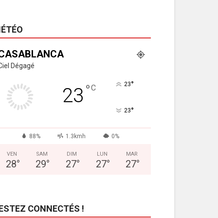
ÉTÉO
CASABLANCA
Ciel Dégagé
°
23
°
C
23
°
23
88%
1.3kmh
0%
VEN
SAM
DIM
LUN
MAR
28
°
29
°
27
°
27
°
27
°
ESTEZ CONNECTÉS !