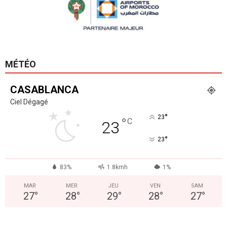
MÉTÉO
CASABLANCA
Ciel Dégagé
°
23
°
C
23
°
23
83%
1.8kmh
1%
MAR
MER
JEU
VEN
SAM
27
°
28
°
29
°
28
°
27
°