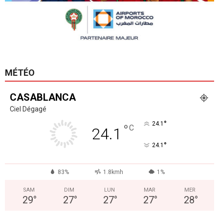
MÉTÉO
CASABLANCA
Ciel Dégagé
°
24.1
°
C
24.1
°
24.1
83%
1.8kmh
1%
SAM
DIM
LUN
MAR
MER
29
°
27
°
27
°
27
°
28
°