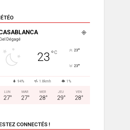
ÉTÉO
CASABLANCA
Ciel Dégagé
°
23
°
C
23
°
23
94%
1.8kmh
1%
LUN
MAR
MER
JEU
VEN
27
°
27
°
28
°
29
°
28
°
ESTEZ CONNECTÉS !