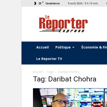
C
23
9 août 2026 - 9 h 13 min
Casablanca
Le
Reporter
Express
Accueil
Politique
Économie & Fi
Le Reporter TV
Accueil
Tags
Daribat Chohra
Tag: Daribat Chohra