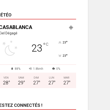
ÉTÉO
CASABLANCA
Ciel Dégagé
°
23
°
C
23
°
23
88%
1.8kmh
0%
VEN
SAM
DIM
LUN
MAR
28
°
29
°
27
°
27
°
27
°
ESTEZ CONNECTÉS !