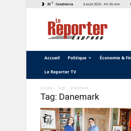
C
23
6 août 2026 - 4 h 36 min
Casablanca
Le
Reporter
Express
Accueil
Politique
Économie & Fi
Le Reporter TV
Accueil
Tags
Danemark
Tag: Danemark