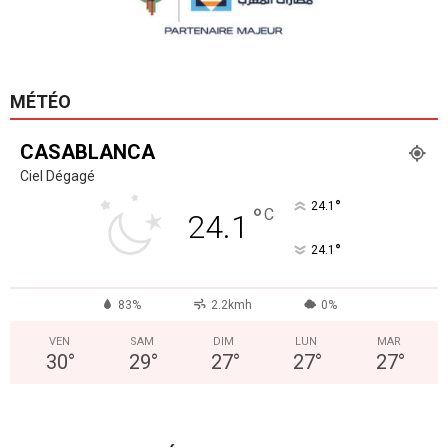
MÉTÉO
CASABLANCA
Ciel Dégagé
°
24.1
°
C
24.1
°
24.1
83%
2.2kmh
0%
VEN
SAM
DIM
LUN
MAR
30
°
29
°
27
°
27
°
27
°