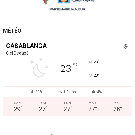
MÉTÉO
CASABLANCA
Ciel Dégagé
°
23
°
C
23
°
23
83%
1.8kmh
4%
SAM
DIM
LUN
MAR
MER
29
°
27
°
27
°
27
°
28
°