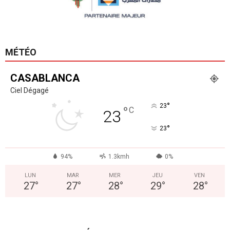
MÉTÉO
CASABLANCA
Ciel Dégagé
°
23
°
C
23
°
23
94%
1.3kmh
0%
LUN
MAR
MER
JEU
VEN
27
°
27
°
28
°
29
°
28
°