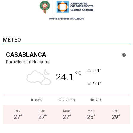
MÉTÉO
CASABLANCA
Partiellement Nuageux
°
24.1
°
C
24.1
°
24.1
83%
2.2kmh
49%
DIM
LUN
MAR
MER
JEU
27
°
27
°
27
°
28
°
29
°