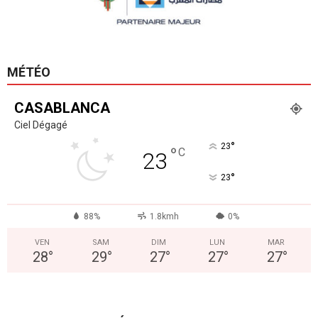
MÉTÉO
CASABLANCA
Ciel Dégagé
°
23
°
C
23
°
23
88%
1.8kmh
0%
VEN
SAM
DIM
LUN
MAR
28
°
29
°
27
°
27
°
27
°