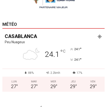
MÉTÉO
CASABLANCA
Peu Nuageux
°
24.1
°
C
24.1
°
24.1
88%
2.2kmh
17%
LUN
MAR
MER
JEU
VEN
27
°
27
°
29
°
29
°
29
°