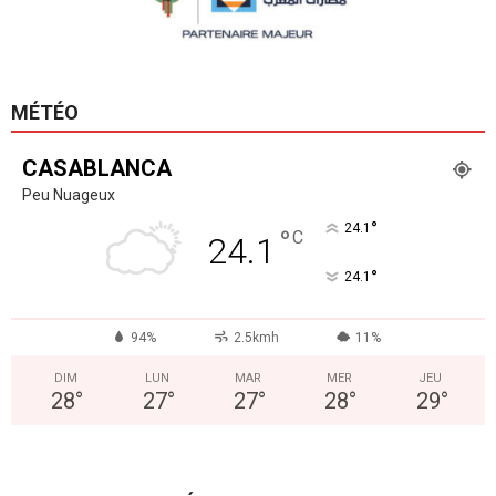
MÉTÉO
CASABLANCA
Peu Nuageux
°
24.1
°
C
24.1
°
24.1
94%
2.5kmh
11%
DIM
LUN
MAR
MER
JEU
28
°
27
°
27
°
28
°
29
°